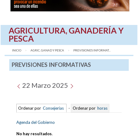
AGRICULTURA, GANADERÍA Y
PESCA
INICIO
AGRIC, GANAD Y PESCA
AQUÍ:
PREVISIONES INFORMAT...
PREVISIONES INFORMATIVAS
22 Marzo 2025
Ordenar por
Consejerías
-
Ordenar por
horas
Agenda del Gobierno
No hay resultados
.