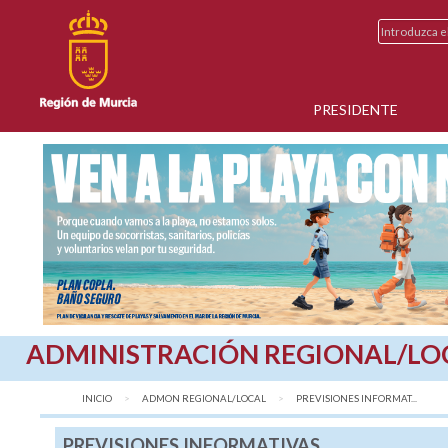
PRESIDENTE
ADMINISTRACIÓN REGIONAL/LO
INICIO
ADMON REGIONAL/LOCAL
AQUÍ:
PREVISIONES INFORMAT...
PREVISIONES INFORMATIVAS