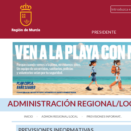
PRESIDENTE
ADMINISTRACIÓN REGIONAL/LO
INICIO
ADMON REGIONAL/LOCAL
AQUÍ:
PREVISIONES INFORMAT...
PREVISIONES INFORMATIVAS