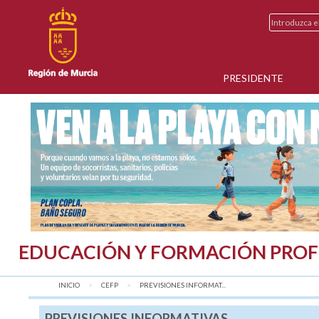
PRESIDENTE
EDUCACIÓN Y FORMACIÓN PROF
INICIO
CEFP
AQUÍ:
PREVISIONES INFORMAT...
PREVISIONES INFORMATIVAS