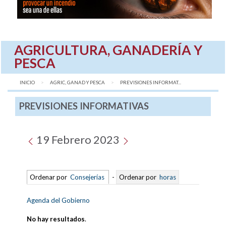
AGRICULTURA, GANADERÍA Y
PESCA
INICIO
AGRIC, GANAD Y PESCA
AQUÍ:
PREVISIONES INFORMAT...
PREVISIONES INFORMATIVAS
19 Febrero 2023
Ordenar por
Consejerías
-
Ordenar por
horas
Agenda del Gobierno
No hay resultados
.