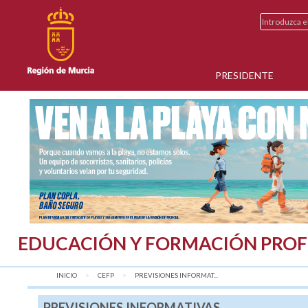
PRESIDENTE
EDUCACIÓN Y FORMACIÓN PROF
INICIO
CEFP
AQUÍ:
PREVISIONES INFORMAT...
PREVISIONES INFORMATIVAS