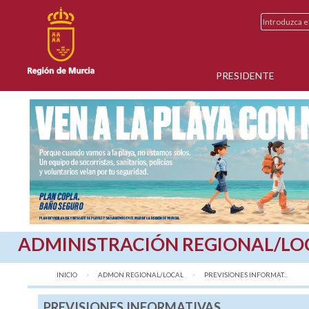
PRESIDENTE
ADMINISTRACIÓN REGIONAL/LO
INICIO
ADMON REGIONAL/LOCAL
AQUÍ:
PREVISIONES INFORMAT...
PREVISIONES INFORMATIVAS