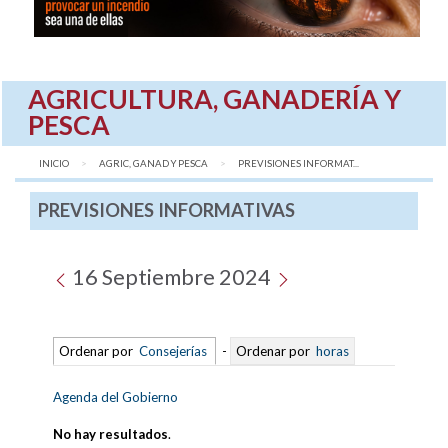
AGRICULTURA, GANADERÍA Y
PESCA
INICIO
AGRIC, GANAD Y PESCA
AQUÍ:
PREVISIONES INFORMAT...
PREVISIONES INFORMATIVAS
16 Septiembre 2024
Ordenar por
Consejerías
-
Ordenar por
horas
Agenda del Gobierno
No hay resultados
.