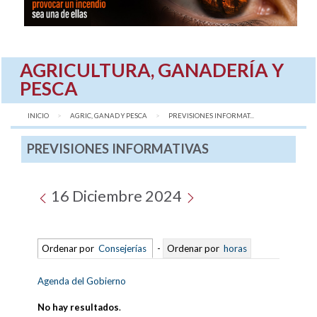
AGRICULTURA, GANADERÍA Y
PESCA
INICIO
AGRIC, GANAD Y PESCA
AQUÍ:
PREVISIONES INFORMAT...
PREVISIONES INFORMATIVAS
16 Diciembre 2024
Ordenar por
Consejerías
-
Ordenar por
horas
Agenda del Gobierno
No hay resultados
.