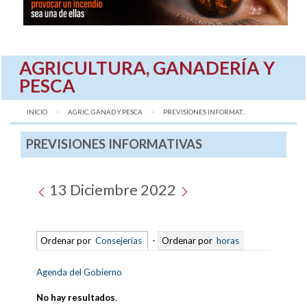
AGRICULTURA, GANADERÍA Y
PESCA
INICIO
AGRIC, GANAD Y PESCA
AQUÍ:
PREVISIONES INFORMAT...
PREVISIONES INFORMATIVAS
13 Diciembre 2022
Ordenar por
Consejerías
-
Ordenar por
horas
Agenda del Gobierno
No hay resultados
.