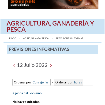
AGRICULTURA, GANADERÍA Y
PESCA
INICIO
AGRIC, GANAD Y PESCA
AQUÍ:
PREVISIONES INFORMAT...
PREVISIONES INFORMATIVAS
12 Julio 2022
Ordenar por
Consejerías
-
Ordenar por
horas
Agenda del Gobierno
No hay resultados
.