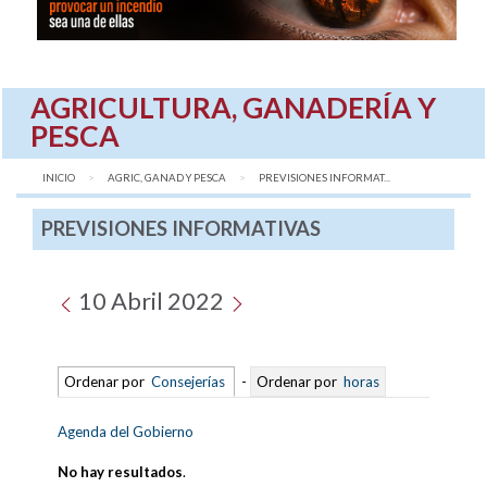
AGRICULTURA, GANADERÍA Y
PESCA
INICIO
AGRIC, GANAD Y PESCA
AQUÍ:
PREVISIONES INFORMAT...
PREVISIONES INFORMATIVAS
10 Abril 2022
Ordenar por
Consejerías
-
Ordenar por
horas
Agenda del Gobierno
No hay resultados
.