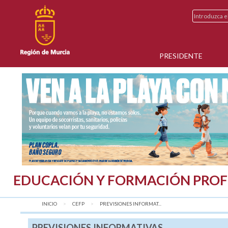
PRESIDENTE
EDUCACIÓN Y FORMACIÓN PROF
INICIO
CEFP
AQUÍ:
PREVISIONES INFORMAT...
PREVISIONES INFORMATIVAS