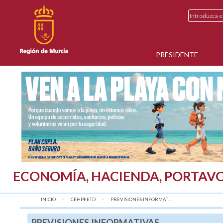
PRESIDENTE
ECONOMÍA, HACIENDA, PORTAVO
INICIO
CEHPFETD
AQUÍ:
PREVISIONES INFORMAT...
PREVISIONES INFORMATIVAS