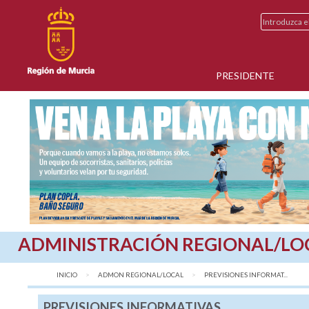
PRESIDENTE
ADMINISTRACIÓN REGIONAL/LO
INICIO
ADMON REGIONAL/LOCAL
AQUÍ:
PREVISIONES INFORMAT...
PREVISIONES INFORMATIVAS