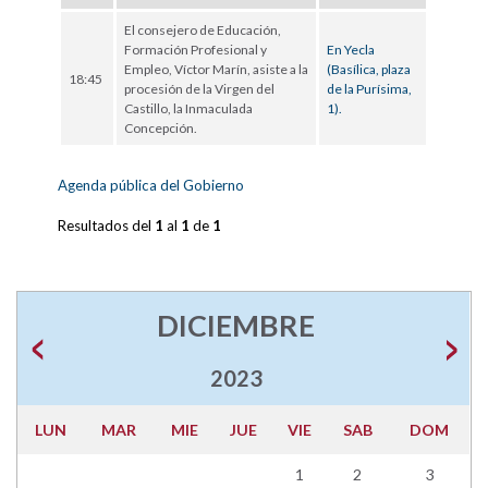
El consejero de Educación,
Formación Profesional y
En Yecla
Empleo, Víctor Marín, asiste a la
(Basílica, plaza
18:45
procesión de la Virgen del
de la Purísima,
Castillo, la Inmaculada
1).
Concepción.
Agenda pública del Gobierno
Resultados del
1
al
1
de
1
DICIEMBRE
2023
LUN
MAR
MIE
JUE
VIE
SAB
DOM
1
2
3