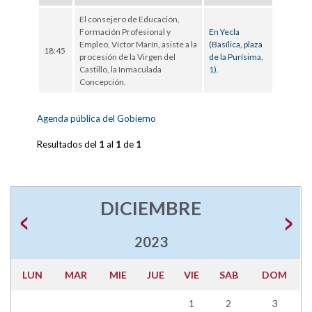
El consejero de Educación,
Formación Profesional y
En Yecla
Empleo, Víctor Marín, asiste a la
(Basílica, plaza
18:45
procesión de la Virgen del
de la Purísima,
Castillo, la Inmaculada
1).
Concepción.
Agenda pública del Gobierno
Resultados del
1
al
1
de
1
DICIEMBRE
2023
LUN
MAR
MIE
JUE
VIE
SAB
DOM
1
2
3