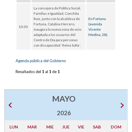
La consejera de Política Social,
Familias e Igualdad, Conchita
Ruiz, junto con la alcaldesa de
En Fortuna
Fortuna, Catalina Herrero,
(avenida
10:30
inaugura la nueva zona de ocio
Vicente
adaptada a los usuarios del
Medina, 28).
Centro de Día para personas
con discapacidad `Reina Sofía´.
Agenda pública del Gobierno
Resultados del
1
al
1
de
1
MAYO
2026
LUN
MAR
MIE
JUE
VIE
SAB
DOM