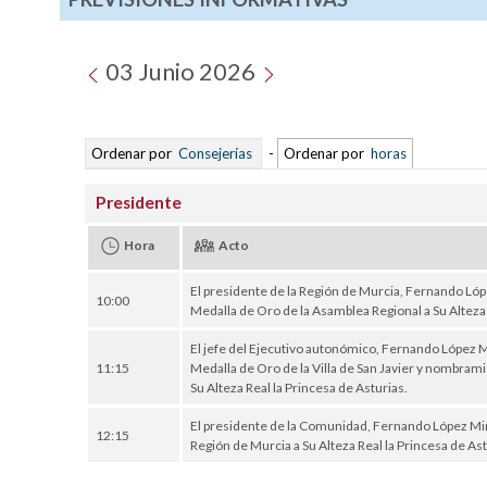
03 Junio 2026
Ordenar por
Consejerías
-
Ordenar por
horas
Presidente
Hora
Acto
El presidente de la Región de Murcia, Fernando López
10:00
Medalla de Oro de la Asamblea Regional a Su Alteza 
El jefe del Ejecutivo autonómico, Fernando López Mir
11:15
Medalla de Oro de la Villa de San Javier y nombram
Su Alteza Real la Princesa de Asturias.
El presidente de la Comunidad, Fernando López Mira
12:15
Región de Murcia a Su Alteza Real la Princesa de As