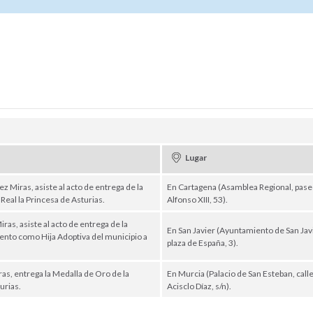
Lugar
 Miras, asiste al acto de entrega de la
En Cartagena (Asamblea Regional, pas
Real la Princesa de Asturias.
Alfonso XIII, 53).
as, asiste al acto de entrega de la
En San Javier (Ayuntamiento de San Javi
iento como Hija Adoptiva del municipio a
plaza de España, 3).
s, entrega la Medalla de Oro de la
En Murcia (Palacio de San Esteban, call
turias.
Acisclo Díaz, s/n).