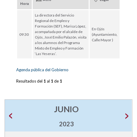
Hora
La directora del Servicio
Regional de Empleo y
Formación (SEF), Marisa López,
En Ojós
acompañada por el alcalde de
09:30
(Ayuntamiento,
Ojós, José Emilio Palazón, visita
Calle Mayor )
a los alumnos del Programa
Mixto de Empleo y Formación
‘Las Yeseras’.
Agenda pública del Gobierno
Resultados del
1
al
1
de
1
JUNIO
2023