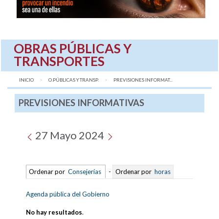
OBRAS PÚBLICAS Y
TRANSPORTES
INICIO
O.PÚBLICAS Y TRANSP.
AQUÍ:
PREVISIONES INFORMAT...
PREVISIONES INFORMATIVAS
27 Mayo 2024
Ordenar por
Consejerías
-
Ordenar por
horas
Agenda pública del Gobierno
No hay resultados
.