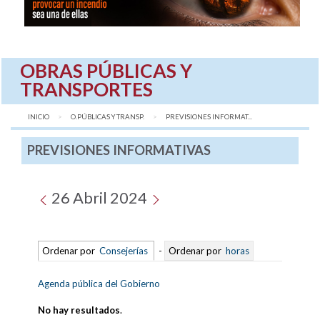
OBRAS PÚBLICAS Y
TRANSPORTES
INICIO
O.PÚBLICAS Y TRANSP.
AQUÍ:
PREVISIONES INFORMAT...
PREVISIONES INFORMATIVAS
26 Abril 2024
Ordenar por
Consejerías
-
Ordenar por
horas
Agenda pública del Gobierno
No hay resultados
.