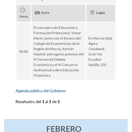
Acto
Lugar
Hora
El consejero de Educación y
Formación Profesional, Víctor
Marín, junto con el decano del
En Murcia (Sala
Colegio de Economistas de la
Ágora
Región de Murcia, Ramón
Caixabank,
18:00
Madrid, entrega los premios del
Gran Vía
IV Torneo de Debate
Escultor
Económico y el VI Concurso
Salzillo, 33).
Audiovisual sobre Educación
Financiera.
Agenda pública del Gobierno
Resultados del
1
al
3
de
3
FEBRERO