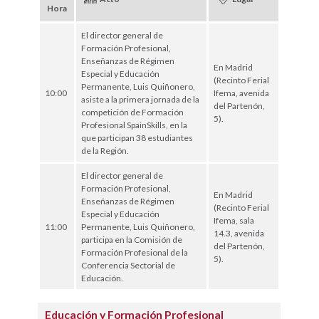
Hora
El director general de
Formación Profesional,
Enseñanzas de Régimen
En Madrid
Especial y Educación
(Recinto Ferial
Permanente, Luis Quiñonero,
10:00
Ifema, avenida
asiste a la primera jornada de la
del Partenón,
competición de Formación
5).
Profesional SpainSkills, en la
que participan 38 estudiantes
de la Región.
El director general de
Formación Profesional,
En Madrid
Enseñanzas de Régimen
(Recinto Ferial
Especial y Educación
Ifema, sala
11:00
Permanente, Luis Quiñonero,
14.3, avenida
participa en la Comisión de
del Partenón,
Formación Profesional de la
5).
Conferencia Sectorial de
Educación.
Educación y Formación Profesional