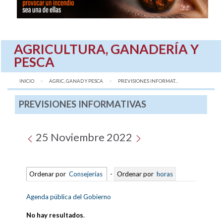
AGRICULTURA, GANADERÍA Y
PESCA
INICIO
AGRIC, GANAD Y PESCA
AQUÍ:
PREVISIONES INFORMAT...
PREVISIONES INFORMATIVAS
25 Noviembre 2022
Ordenar por
Consejerías
-
Ordenar por
horas
Agenda pública del Gobierno
No hay resultados
.