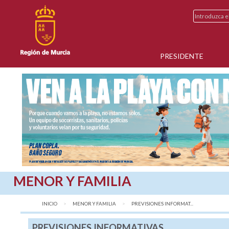
PRESIDENTE
MENOR Y FAMILIA
INICIO
MENOR Y FAMILIA
AQUÍ:
PREVISIONES INFORMAT...
PREVISIONES INFORMATIVAS