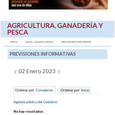
AGRICULTURA, GANADERÍA Y
PESCA
INICIO
AGRIC, GANAD Y PESCA
AQUÍ:
PREVISIONES INFORMAT...
PREVISIONES INFORMATIVAS
02 Enero 2023
Ordenar por
Consejerías
-
Ordenar por
horas
Agenda pública del Gobierno
No hay resultados
.