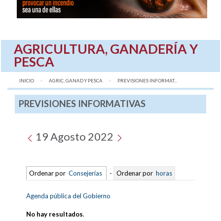
AGRICULTURA, GANADERÍA Y
PESCA
INICIO
AGRIC, GANAD Y PESCA
AQUÍ:
PREVISIONES INFORMAT...
PREVISIONES INFORMATIVAS
19 Agosto 2022
Ordenar por
Consejerías
-
Ordenar por
horas
Agenda pública del Gobierno
No hay resultados
.