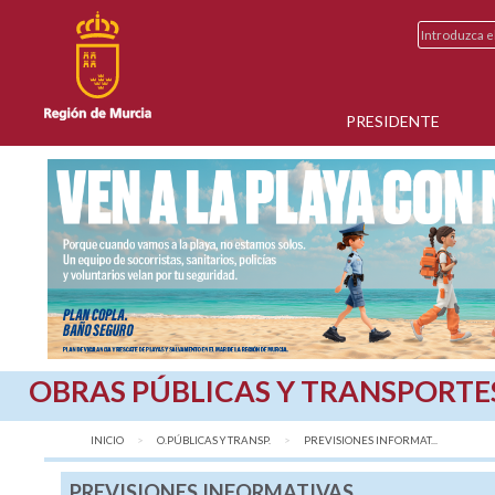
PRESIDENTE
OBRAS PÚBLICAS Y TRANSPORTE
INICIO
O.PÚBLICAS Y TRANSP.
AQUÍ:
PREVISIONES INFORMAT...
PREVISIONES INFORMATIVAS