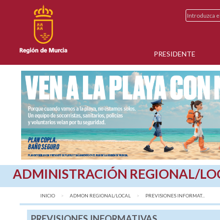
PRESIDENTE
ADMINISTRACIÓN REGIONAL/LO
INICIO
ADMON REGIONAL/LOCAL
AQUÍ:
PREVISIONES INFORMAT...
PREVISIONES INFORMATIVAS