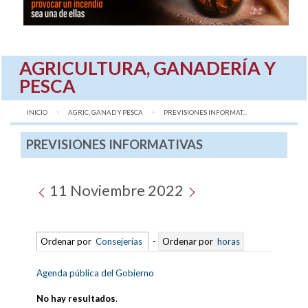
AGRICULTURA, GANADERÍA Y
PESCA
INICIO
AGRIC, GANAD Y PESCA
AQUÍ:
PREVISIONES INFORMAT...
PREVISIONES INFORMATIVAS
11 Noviembre 2022
Ordenar por
Consejerías
-
Ordenar por
horas
Agenda pública del Gobierno
No hay resultados
.