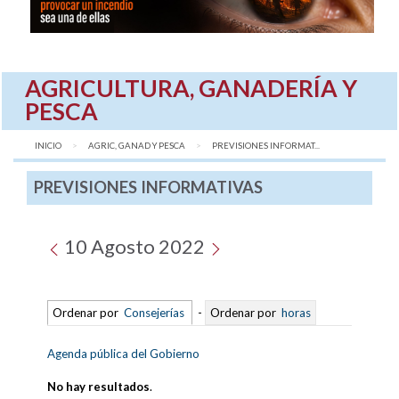
AGRICULTURA, GANADERÍA Y
PESCA
INICIO
AGRIC, GANAD Y PESCA
AQUÍ:
PREVISIONES INFORMAT...
PREVISIONES INFORMATIVAS
10 Agosto 2022
Ordenar por
Consejerías
-
Ordenar por
horas
Agenda pública del Gobierno
No hay resultados
.