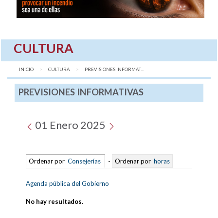
CULTURA
INICIO
CULTURA
AQUÍ:
PREVISIONES INFORMAT...
PREVISIONES INFORMATIVAS
01 Enero 2025
Ordenar por
Consejerías
-
Ordenar por
horas
Agenda pública del Gobierno
No hay resultados
.