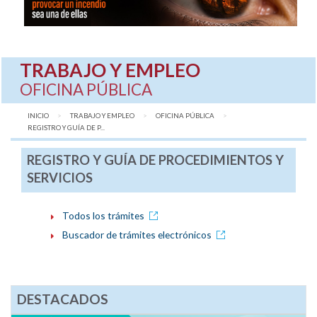
TRABAJO Y EMPLEO
OFICINA PÚBLICA
INICIO
TRABAJO Y EMPLEO
OFICINA PÚBLICA
AQUÍ:
REGISTRO Y GUÍA DE P...
REGISTRO Y GUÍA DE PROCEDIMIENTOS Y
SERVICIOS
Todos los trámites
Buscador de trámites electrónicos
DESTACADOS