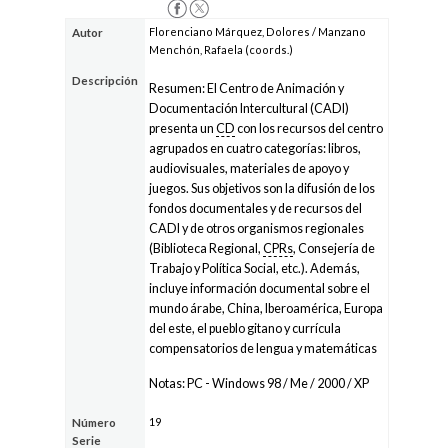
Florenciano Márquez, Dolores / Manzano
Autor
Menchón, Rafaela (coords.)
Descripción
Resumen: El Centro de Animación y
Documentación Intercultural (CADI)
presenta un
CD
con los recursos del centro
agrupados en cuatro categorías: libros,
audiovisuales, materiales de apoyo y
juegos. Sus objetivos son la difusión de los
fondos documentales y de recursos del
CADI y de otros organismos regionales
(Biblioteca Regional,
CPRs
, Consejería de
Trabajo y Política Social, etc.). Además,
incluye información documental sobre el
mundo árabe, China, Iberoamérica, Europa
del este, el pueblo gitano y currícula
compensatorios de lengua y matemáticas
Notas: PC - Windows 98 / Me / 2000 / XP
19
Número
Serie