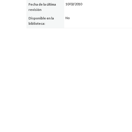
10/02/2010
Fecha de la última
revisión
No
Disponible en la
biblioteca: