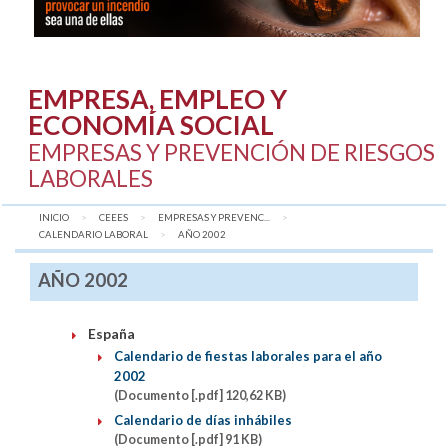
EMPRESA, EMPLEO Y
ECONOMÍA SOCIAL
EMPRESAS Y PREVENCIÓN DE RIESGOS
LABORALES
INICIO
CEEES
EMPRESAS Y PREVENC...
CALENDARIO LABORAL
AQUÍ:
AÑO 2002
AÑO 2002
España
Calendario de fiestas laborales para el año
2002
(Documento [.pdf] 120,62 KB)
Calendario de días inhábiles
(Documento [.pdf] 91 KB)