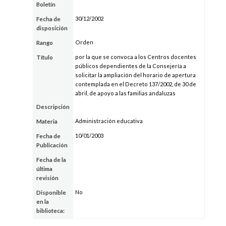
Boletín
30/12/2002
Fecha de
disposición
Orden
Rango
por la que se convoca a los Centros docentes
Título
públicos dependientes de la Consejería a
solicitar la ampliación del horario de apertura
contemplada en el Decreto 137/2002, de 30 de
abril, de apoyo a las familias andaluzas
Descripción
Administración educativa
Materia
10/01/2003
Fecha de
Publicación
Fecha de la
última
revisión
No
Disponible
en la
biblioteca: