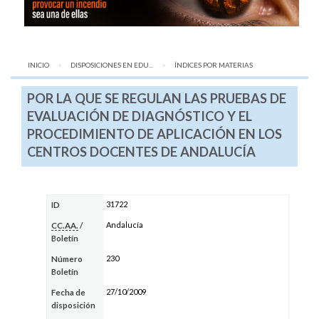
INICIO
DISPOSICIONES EN EDU...
AQUÍ:
ÍNDICES POR MATERIAS
POR LA QUE SE REGULAN LAS PRUEBAS DE
EVALUACIÓN DE DIAGNÓSTICO Y EL
PROCEDIMIENTO DE APLICACIÓN EN LOS
CENTROS DOCENTES DE ANDALUCÍA
31722
ID
Andalucía
CC.AA.
/
Boletín
230
Número
Boletín
27/10/2009
Fecha de
disposición