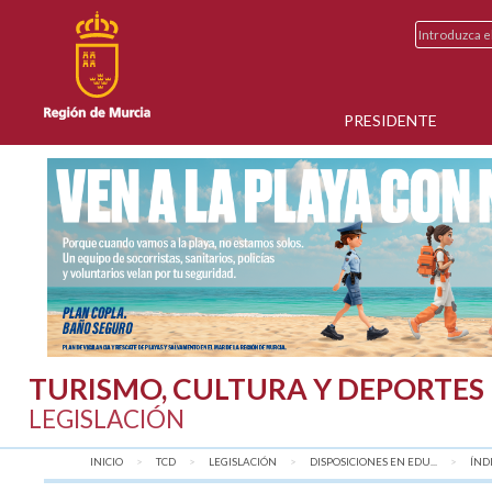
PRESIDENTE
TURISMO, CULTURA Y DEPORTES
LEGISLACIÓN
INICIO
TCD
LEGISLACIÓN
DISPOSICIONES EN EDU...
AQU
ÍND