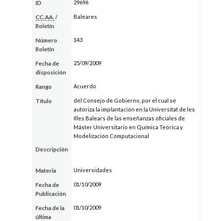
29696
ID
Baleares
CC.AA.
/
Boletín
143
Número
Boletín
25/09/2009
Fecha de
disposición
Acuerdo
Rango
del Consejo de Gobierno, por el cual se
Título
autoriza la implantación en la Universitat de les
Illes Balears de las enseñanzas oficiales de
Máster Universitario en Química Teórica y
Modelización Computacional
Descripción
Universidades
Materia
01/10/2009
Fecha de
Publicación
01/10/2009
Fecha de la
última