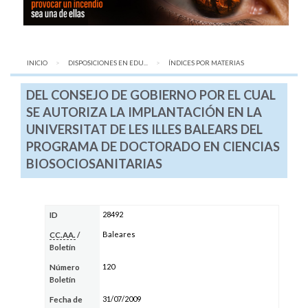
INICIO
DISPOSICIONES EN EDU...
AQUÍ:
ÍNDICES POR MATERIAS
DEL CONSEJO DE GOBIERNO POR EL CUAL
SE AUTORIZA LA IMPLANTACIÓN EN LA
UNIVERSITAT DE LES ILLES BALEARS DEL
PROGRAMA DE DOCTORADO EN CIENCIAS
BIOSOCIOSANITARIAS
28492
ID
Baleares
CC.AA.
/
Boletín
120
Número
Boletín
31/07/2009
Fecha de