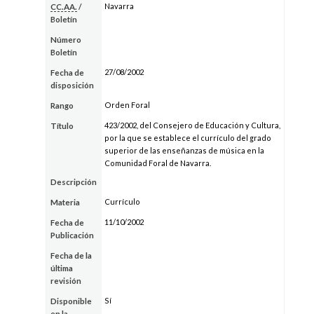
Navarra
CC.AA.
/
Boletín
Número
Boletín
27/08/2002
Fecha de
disposición
Orden Foral
Rango
423/2002, del Consejero de Educación y Cultura,
Título
por la que se establece el currículo del grado
superior de las enseñanzas de música en la
Comunidad Foral de Navarra.
Descripción
Currículo
Materia
11/10/2002
Fecha de
Publicación
Fecha de la
última
revisión
Sí
Disponible
en la