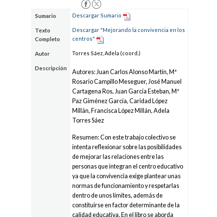
Descargar Sumario
Sumario
Descargar "Mejorando la convivencia en los
Texto
centros"
Completo
Torres Sáez, Adela (coord.)
Autor
Descripción
Autores: Juan Carlos Alonso Martín, Mª
Rosario Campillo Meseguer, José Manuel
Cartagena Ros, Juan García Esteban, Mª
Paz Giménez García, Caridad López
Millán, Francisca López Millán, Adela
Torres Sáez
Resumen: Con este trabajo colectivo se
intenta reflexionar sobre las posibilidades
de mejorar las relaciones entre las
personas que integran el centro educativo
ya que la convivencia exige plantear unas
normas de funcionamiento y respetarlas
dentro de unos límites, además de
constituirse en factor determinante de la
calidad educativa. En el libro se aborda