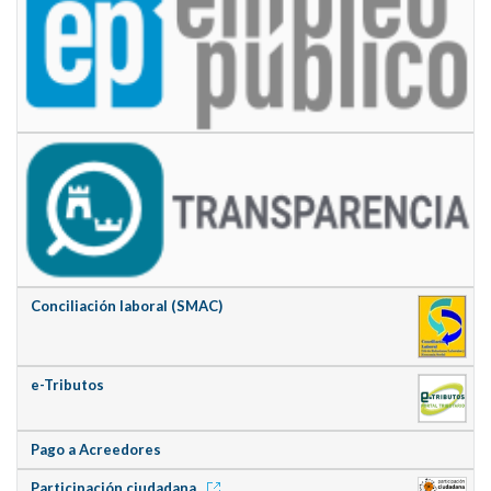
Conciliación laboral (SMAC)
e-Tributos
Pago a Acreedores
Participación ciudadana