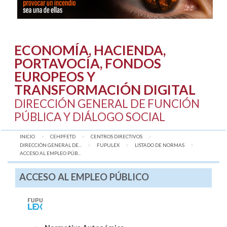
ECONOMÍA, HACIENDA,
PORTAVOCÍA, FONDOS
EUROPEOS Y
TRANSFORMACIÓN DIGITAL
DIRECCIÓN GENERAL DE FUNCIÓN
PÚBLICA Y DIÁLOGO SOCIAL
INICIO
CEHPFETD
CENTROS DIRECTIVOS
DIRECCIÓN GENERAL DE...
FUPULEX
LISTADO DE NORMAS
AQUÍ:
ACCESO AL EMPLEO PÚB...
ACCESO AL EMPLEO PÚBLICO