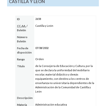
CASTILLA Y LEÓN
2658
ID
Castilla y León
CC.AA.
/
Boletín
Número
Boletín
07/08/2002
Fecha de
disposición
Orden
Rango
de la Consejería de Educación y Cultura, por la
Título
que se declara la uniformidad del mobiliario
escolar, material didáctico y demás
equipamiento, con destino a los centros de
enseñanza no universitaria dependientes de la
Administración de la Comunidad de Castilla y
León
Descripción
Administración educativa
Materia