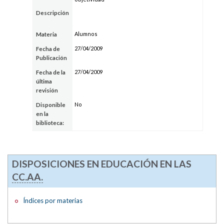
Descripción
Alumnos
Materia
27/04/2009
Fecha de
Publicación
27/04/2009
Fecha de la
última
revisión
No
Disponible
en la
biblioteca:
DISPOSICIONES EN EDUCACIÓN EN LAS
CC.AA.
Índices por materias