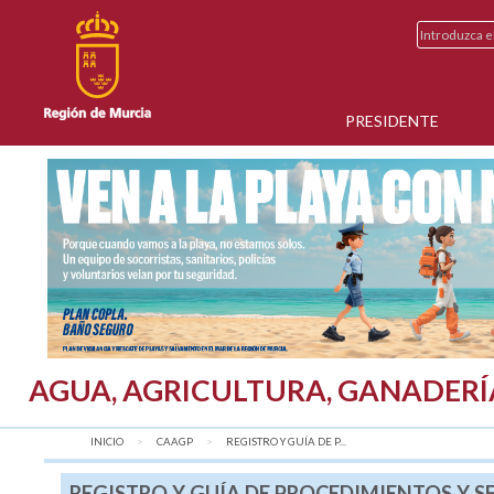
PRESIDENTE
AGUA, AGRICULTURA, GANADERÍ
INICIO
CAAGP
AQUÍ:
REGISTRO Y GUÍA DE P...
REGISTRO Y GUÍA DE PROCEDIMIENTOS Y S