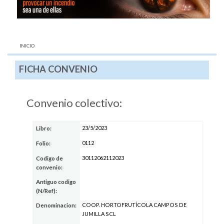
AQUÍ:
INICIO
FICHA CONVENIO
Convenio colectivo:
23/5/2023
Libro:
0112
Folio:
30112062112023
Codigo de
convenio:
Antiguo codigo
(N/Ref):
COOP. HORTOFRUTÍCOLA CAMPOS DE
Denominacion:
JUMILLA SCL