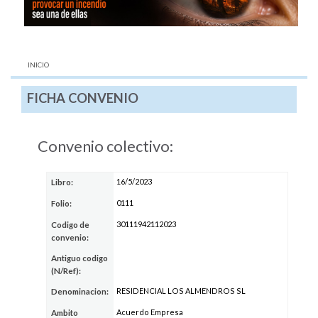
AQUÍ:
INICIO
FICHA CONVENIO
Convenio colectivo:
16/5/2023
Libro:
0111
Folio:
30111942112023
Codigo de
convenio:
Antiguo codigo
(N/Ref):
RESIDENCIAL LOS ALMENDROS SL
Denominacion:
Acuerdo Empresa
Ambito